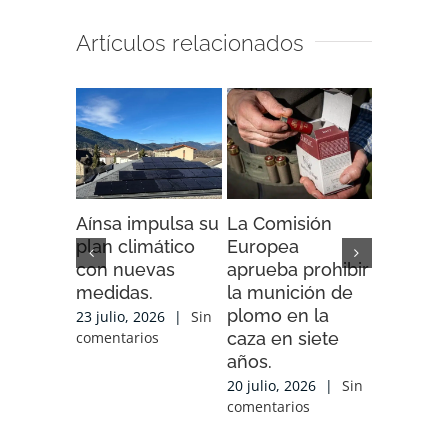
Artículos relacionados
Aínsa impulsa su
La Comisión
“Espaci
plan climático
Europea
Impacto”
con nuevas
aprueba prohibir
iniciativ
medidas.
la munición de
ENDESA
plomo en la
compart
23 julio, 2026
|
Sin
caza en siete
experien
comentarios
años.
conocim
local y 
20 julio, 2026
|
Sin
de cola
comentarios
con las