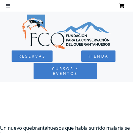
Saltar
al
Toggle
Navigation
contenido
INICIO
QUEBRANTAHUESOS
RESERVAS
TIENDA
FUNDACIÓN
CURSOS /
EVENTOS
PROYECTOS
DEFENSA AMBIENTAL
COLABORA
Un nuevo quebrantahuesos que había sufrido malaria se