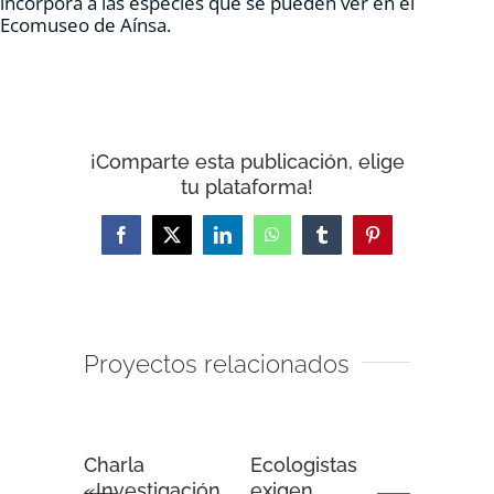
incorpora a las especies que se pueden ver en el
RECURSOS
Ecomuseo de Aínsa.
NOTICIAS
¡Comparte esta publicación, elige
CONTACTO
tu plataforma!
CARRITO
Facebook
X
LinkedIn
WhatsApp
Tumblr
Pinterest
Proyectos relacionados
Charla
Ecologistas
Debate 
«Investigación
exigen
en Arag