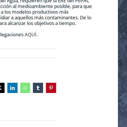
del Agua, requieren que la EAE del PEPAC
ección al medioambiente posible, para que
 a los modelos productivos más
sidiar a aquellos más contaminantes. De lo
ara alcanzar los objetivos a tiempo.
alegaciones
AQUÍ
.
ok
X
LinkedIn
WhatsApp
Tumblr
Pinterest