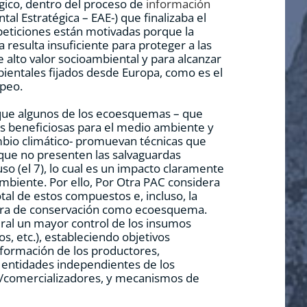
gico, dentro del proceso de
información
al Estratégica – EAE-) que finalizaba el
peticiones están motivadas porque la
a resulta insuficiente para proteger a las
e alto valor socioambiental y para alcanzar
bientales fijados desde Europa, como es el
opeo.
 que algunos de los ecoesquemas – que
s beneficiosas para el medio ambiente y
ambio climático- promuevan técnicas que
o que no presenten las salvaguardas
uso (el 7), lo cual es un impacto claramente
mbiente. Por ello, Por Otra PAC considera
otal de estos compuestos e, incluso, la
ltura de conservación como ecoesquema.
ral un mayor control de los insumos
os, etc.), estableciendo objetivos
, formación de los productores,
 entidades independientes de los
es/comercializadores, y mecanismos de