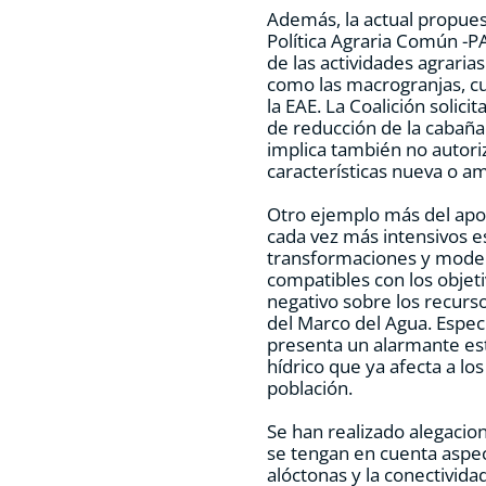
Además, la actual propues
Política Agraria Común -PA
de las actividades agraria
como las macrogranjas, cu
la EAE. La Coalición solic
de reducción de la cabaña
implica también no autori
características nueva o am
Otro ejemplo más del apo
cada vez más intensivos es
transformaciones y modern
compatibles con los objeti
negativo sobre los recurs
del Marco del Agua. Espec
presenta un alarmante est
hídrico que ya afecta a lo
población.
Se han realizado alegacion
se tengan en cuenta aspe
alóctonas y la conectivida