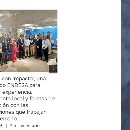
 con Impacto”, una
El Congreso de Canal Roya
a de ENDESA para
presenta sus conclusiones
 experiencia,
30 junio, 2026
|
Sin comentarios
ento local y formas de
ión con las
ciones que trabajan
terreno.
26
|
Sin comentarios