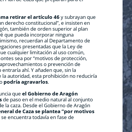
ma retirar el artículo 46
y subrayan que
un derecho constitucional”, e insisten en
gón, también de orden superior al plan
vé que pueda incorporar ninguna
 Asimismo, recuerdan al Departamento de
egaciones presentadas que la Ley de
e cualquier limitación al uso común,
 montes sea por “motivos de protección,
e aprovechamientos o prevención de
 entraría ahí. Y añaden que, sin la
la autoridad, esta prohibición no reduciría
so
podría agravarlos
.
nuncia que
el Gobierno de Aragón
s
de paso en el medio natural al conjunto
 de la caza. Desde el Gobierno de Aragón
eneral de Caza se plantea “por motivos
 se encuentra todavía en fase de