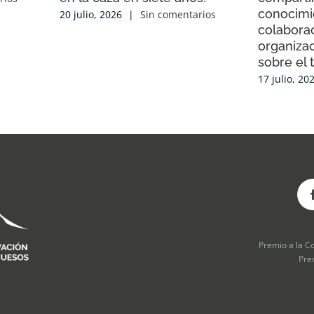
conocimi
20 julio, 2026
|
Sin comentarios
colaborac
organiza
sobre el 
17 julio, 20
Premio a la C
Pre