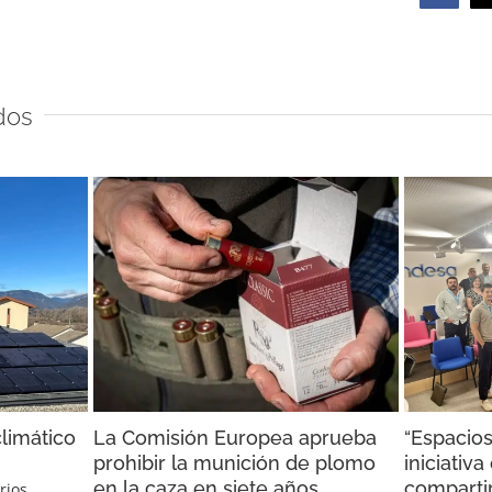
dos
limático
La Comisión Europea aprueba
“Espacios
prohibir la munición de plomo
iniciativ
en la caza en siete años.
compartir
rios