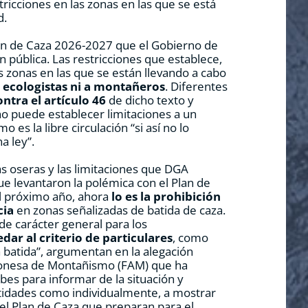
tricciones en las zonas en las que se está
d.
an de Caza 2026-2027 que el Gobierno de
 pública. Las restricciones que establece,
s zonas en las que se están llevando a cabo
a ecologistas ni a montañeros
. Diferentes
ntra el artículo 46
de dicho texto y
o puede establecer limitaciones a un
 es la libre circulación “si así no lo
 ley”.
as oseras y las limitaciones que DGA
ue levantaron la polémica con el Plan de
l próximo año, ahora
lo es la prohibición
cia
en zonas señalizadas de batida de caza.
de carácter general para los
ar al criterio de particulares
, como
a batida”, argumentan en la alegación
gonesa de Montañismo (FAM) que ha
ubes para informar de la situación y
tidades como individualmente, a mostrar
del Plan de Caza que preparan para el