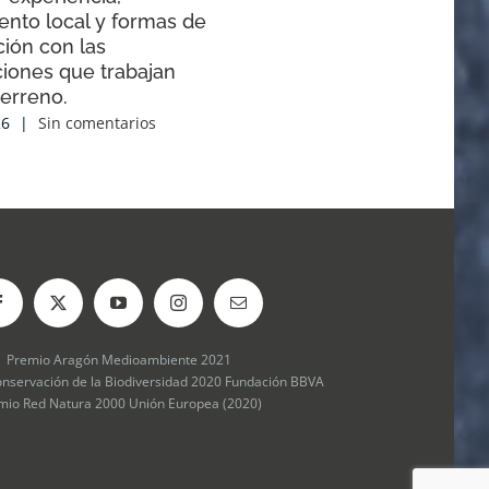
ento local y formas de
ión con las
ciones que trabajan
terreno.
26
|
Sin comentarios
Premio Aragón Medioambiente 2021
onservación de la Biodiversidad 2020 Fundación BBVA
mio Red Natura 2000 Unión Europea (2020)