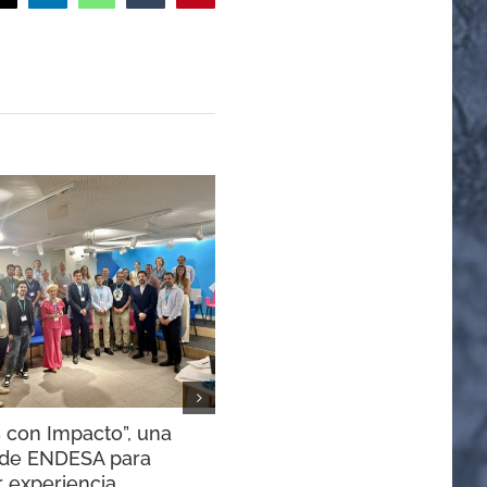
 con Impacto”, una
El Congreso de Canal Roya
a de ENDESA para
presenta sus conclusiones
 experiencia,
30 junio, 2026
|
Sin comentarios