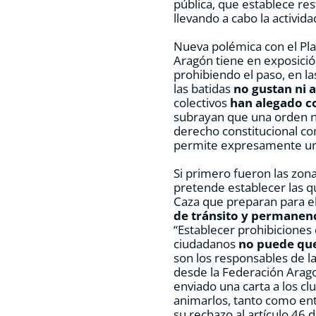
pública, que establece res
llevando a cabo la activida
Nueva polémica con el Pl
Aragón tiene en exposición
prohibiendo el paso, en la
las batidas
no gustan ni 
colectivos
han alegado co
subrayan que una orden n
derecho constitucional como
permite expresamente una
Si primero fueron las zon
pretende establecer las q
Caza que preparan para e
de tránsito y permanen
“Establecer prohibiciones 
ciudadanos
no puede qued
son los responsables de l
desde la Federación Ara
enviado una carta a los cl
animarlos, tanto como en
su rechazo al artículo 46 