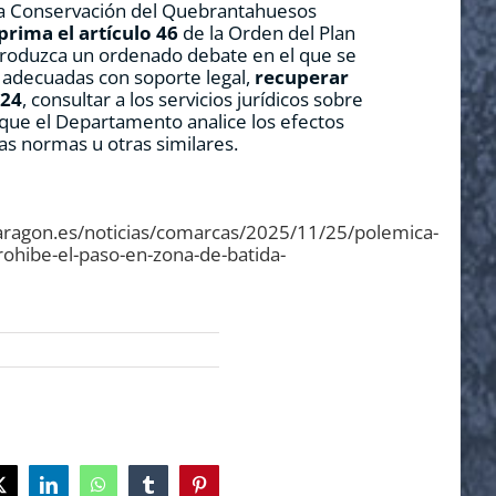
la Conservación del Quebrantahuesos
prima el artículo 46
de la Orden del Plan
produzca un ordenado debate en el que se
adecuadas con soporte legal,
recuperar
024
, consultar a los servicios jurídicos sobre
y que el Departamento analice los efectos
as normas u otras similares.
oaragon.es/noticias/comarcas/2025/11/25/polemica-
rohibe-el-paso-en-zona-de-batida-
ok
X
LinkedIn
WhatsApp
Tumblr
Pinterest