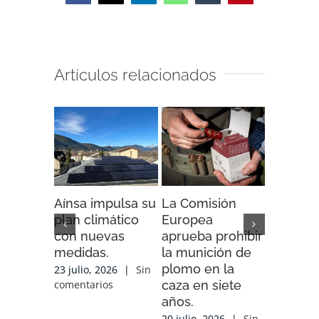
Artículos relacionados
Aínsa impulsa su
La Comisión
“Espaci
plan climático
Europea
Impacto”
con nuevas
aprueba prohibir
iniciativ
medidas.
la munición de
ENDESA
plomo en la
compart
23 julio, 2026
|
Sin
caza en siete
experien
comentarios
años.
conocim
local y 
20 julio, 2026
|
Sin