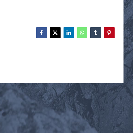
Facebook
X
LinkedIn
WhatsApp
Tumblr
Pinterest