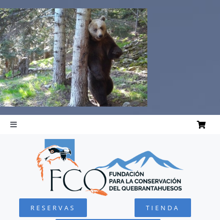
Saltar
al
contenido
Toggle
Navigation
INICIO
QUEBRANTAHUESOS
RESERVAS
TIENDA
FUNDACIÓN