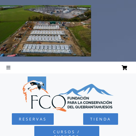
Saltar
al
contenido
Toggle
Navigation
INICIO
QUEBRANTAHUESOS
RESERVAS
TIENDA
FUNDACIÓN
CURSOS /