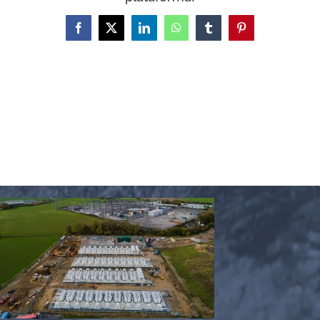
Facebook
X
LinkedIn
WhatsApp
Tumblr
Pinterest