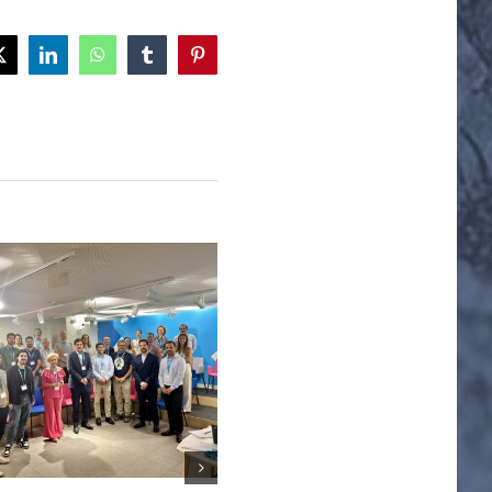
ok
X
LinkedIn
WhatsApp
Tumblr
Pinterest