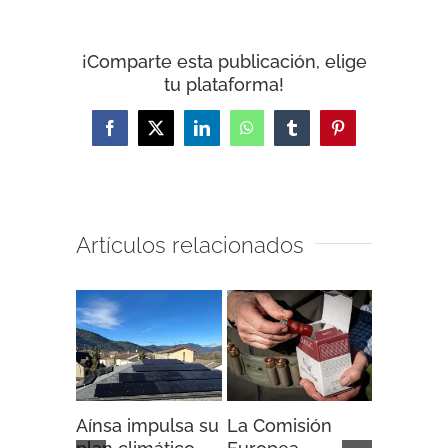
¡Comparte esta publicación, elige
tu plataforma!
Facebook
X
LinkedIn
WhatsApp
Tumblr
Pinterest
Artículos relacionados
Aínsa impulsa su
La Comisión
“Espaci