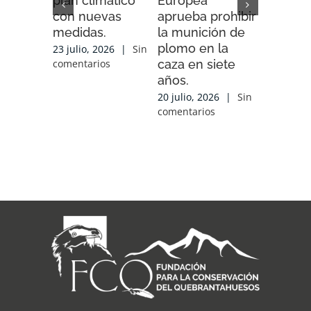
plan climático
Europea
Impacto”
con nuevas
aprueba prohibir
iniciativ
medidas.
la munición de
ENDESA
plomo en la
compart
23 julio, 2026
|
Sin
caza en siete
experien
comentarios
años.
conocim
local y 
20 julio, 2026
|
Sin
de cola
comentarios
con las
organiz
que tra
sobre el
17 julio, 2
comentari