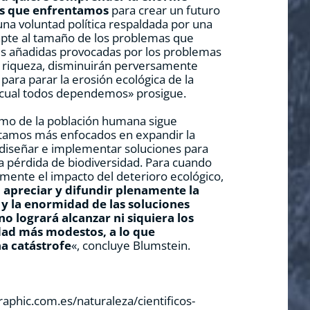
os que enfrentamos
para crear un futuro
 una voluntad política respaldada por una
apte al tamaño de los problemas que
es añadidas provocadas por los problemas
la riqueza, disminuirán perversamente
 para parar la erosión ecológica de la
el cual todos dependemos» prosigue.
umo de la población humana sigue
tamos más enfocados en expandir la
iseñar e implementar soluciones para
a pérdida de biodiversidad. Para cuando
nte el impacto del deterioro ecológico,
n apreciar y difundir plenamente la
 y la enormidad de las soluciones
no logrará alcanzar ni siquiera los
idad más modestos, a lo que
a catástrofe
«, concluye Blumstein.
aphic.com.es/naturaleza/cientificos-