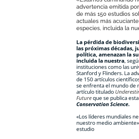
advertencia emitida por
de más 150 estudios so
actuales más acuciantes
especies, incluida la n
La pérdida de biodivers
las próximas décadas, ju
política, amenazan la su
incluida la nuestra
, seg
instituciones como las uni
Stanford y Flinders. La ad
de 150 artículos científic
se enfrenta el mundo de m
artículo titulado
Underestim
Future
que se publica esta
Conservation Science
.
«Los líderes mundiales nec
nuestro medio ambiente» 
estudio