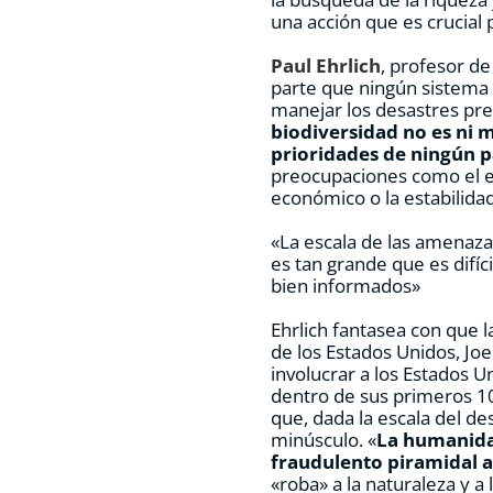
una acción que es crucial 
Paul Ehrlich
, profesor de
parte que ningún sistema 
manejar los desastres pre
biodiversidad no es ni 
prioridades de ningún p
preocupaciones como el e
económico o la estabilida
«La escala de las amenazas
es tan grande que es difí
bien informados»
Ehrlich fantasea con que l
de los Estados Unidos, Jo
involucrar a los Estados U
dentro de sus primeros 1
que, dada la escala del de
minúsculo. «
La humanida
fraudulento piramidal a
«roba» a la naturaleza y a