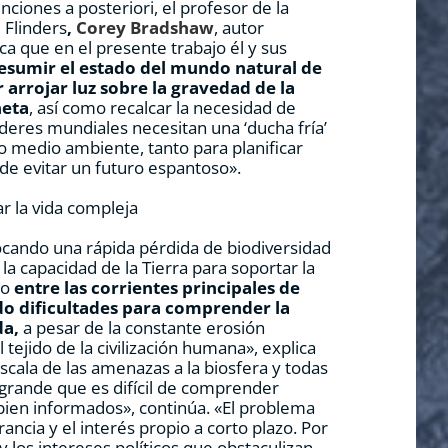
nciones a posteriori, el profesor de la
 Flinders
,
Corey Bradshaw
, autor
lica que en el presente trabajo él y sus
esumir el estado del mundo natural de
 arrojar luz sobre la gravedad de la
neta
, así como recalcar la necesidad de
íderes mundiales necesitan una ‘ducha fría’
o medio ambiente, tanto para planificar
de evitar un futuro espantoso».
r la vida compleja
cando una rápida pérdida de biodiversidad
 la capacidad de la Tierra para soportar la
go
entre las corrientes principales de
do dificultades para comprender la
da,
a pesar de la constante erosión
 tejido de la civilización humana», explica
scala de las amenazas a la biosfera y todas
 grande que es difícil de comprender
 bien informados», continúa. «El problema
ancia y el interés propio a corto plazo. Por
y los intereses políticos que obstaculizan