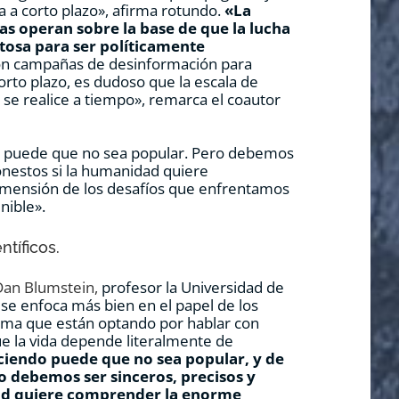
 a corto plazo», afirma rotundo.
«La
s operan sobre la base de que la lucha
tosa para ser políticamente
n campañas de desinformación para
orto plazo, es dudoso que la escala de
se realice a tiempo», remarca el coautor
o puede que no sea popular. Pero debemos
honestos si la humanidad quiere
mensión de los desafíos que enfrentamos
nible».
ntíficos.
Dan Blumstein,
profesor la Universidad de
 se enfoca más bien en el papel de los
firma que están optando por hablar con
ue la vida depende literalmente de
ciendo puede que no sea popular, y de
o debemos ser sinceros, precisos y
ad quiere comprender la enorme