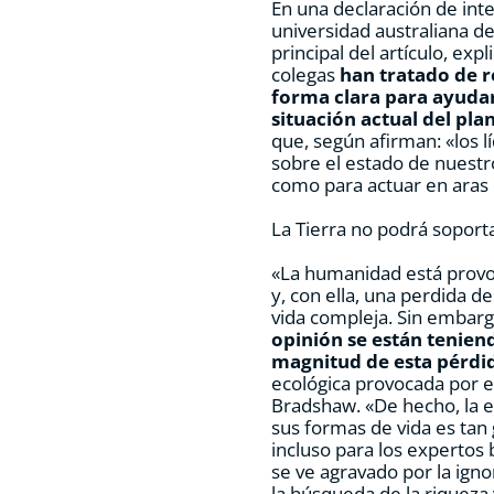
En una declaración de inte
universidad australiana de
principal del artículo, exp
colegas
han tratado de r
forma clara para ayudar
situación actual del pla
que, según afirman: «los l
sobre el estado de nuestr
como para actuar en aras 
La Tierra no podrá soporta
«La humanidad está provo
y, con ella, una perdida de
vida compleja. Sin embar
opinión se están tenien
magnitud de esta pérdi
ecológica provocada por el
Bradshaw. «De hecho, la e
sus formas de vida es tan
incluso para los expertos
se ve agravado por la ignor
la búsqueda de la riqueza 