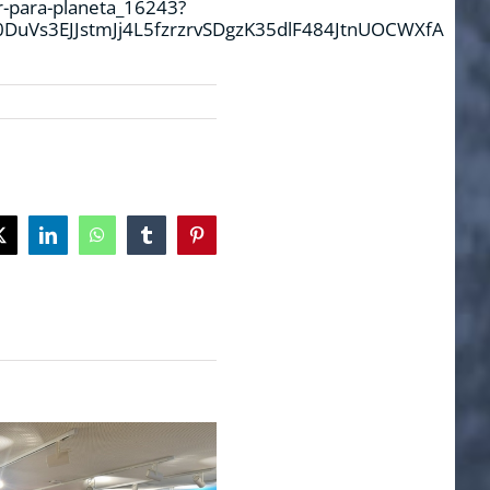
or-para-planeta_16243?
0DuVs3EJJstmJj4L5fzrzrvSDgzK35dlF484JtnUOCWXfA
ok
X
LinkedIn
WhatsApp
Tumblr
Pinterest