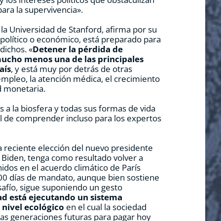
para la supervivencia».
 la Universidad de Stanford, afirma por su
político o económico, está preparado para
dichos. «
Detener la pérdida de
mucho menos una de las principales
aís
, y está muy por detrás de otras
mpleo, la atención médica, el crecimiento
d monetaria.
 a la biosfera y todas sus formas de vida
cil de comprender incluso para los expertos
a reciente elección del nuevo presidente
e Biden, tenga como resultado volver a
nidos en el acuerdo climático de París
00 días de mandato, aunque bien sostiene
safío, sigue suponiendo un gesto
d está ejecutando un sistema
 nivel ecológico
en el cual la sociedad
 las generaciones futuras para pagar hoy