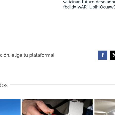
vaticinan-futuro-desolad
fbclid=IwAR1UplhIOcuaw
ión, elige tu plataforma!
Facebo
dos