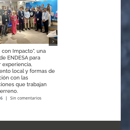
 con Impacto”, una
El Congreso de Canal Roya
a de ENDESA para
presenta sus conclusiones
 experiencia,
30 junio, 2026
|
Sin comentarios
ento local y formas de
ión con las
ciones que trabajan
terreno.
26
|
Sin comentarios