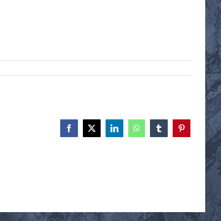
Facebook
X
LinkedIn
WhatsApp
Tumblr
Pinterest