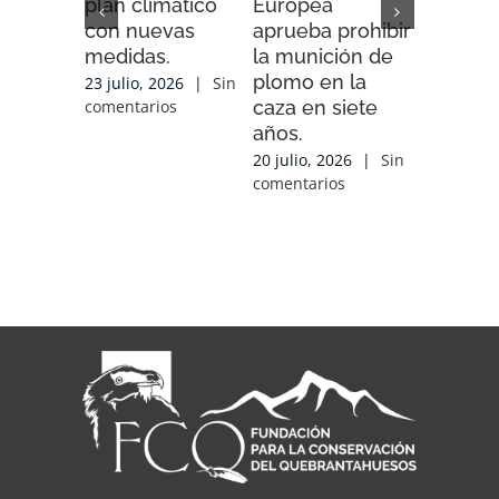
plan climático
Europea
Impacto”
con nuevas
aprueba prohibir
iniciativ
medidas.
la munición de
ENDESA
plomo en la
compart
23 julio, 2026
|
Sin
caza en siete
experien
comentarios
años.
conocim
local y 
20 julio, 2026
|
Sin
de cola
comentarios
con las
organiz
que tra
sobre el
17 julio, 2
comentari