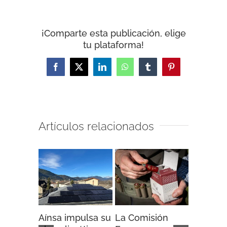
¡Comparte esta publicación, elige
tu plataforma!
Facebook
X
LinkedIn
WhatsApp
Tumblr
Pinterest
Artículos relacionados
Aínsa impulsa su
La Comisión
“Espaci