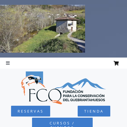
Saltar
al
contenido
Toggle
Navigation
INICIO
QUEBRANTAHUESOS
RESERVAS
TIENDA
FUNDACIÓN
CURSOS /