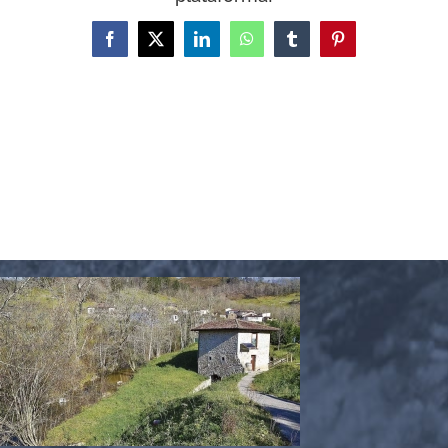
Facebook
X
LinkedIn
WhatsApp
Tumblr
Pinterest