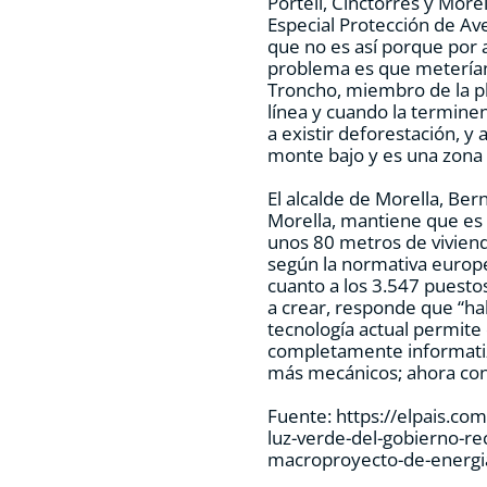
Portell, Cinctorres y More
Especial Protección de Av
que no es así porque por a
problema es que meterían
Troncho, miembro de la p
línea y cuando la terminen
a existir deforestación, y 
monte bajo y es una zona 
El alcalde de Morella, Be
Morella, mantiene que es 
unos 80 metros de viviend
según la normativa europe
cuanto a los 3.547 puesto
a crear, responde que “ha
tecnología actual permit
completamente informatiz
más mecánicos; ahora con 
Fuente: https://elpais.c
luz-verde-del-gobierno-re
macroproyecto-de-energi