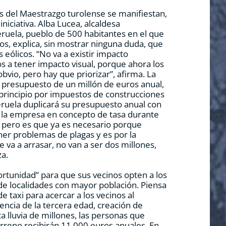
es del Maestrazgo turolense se manifiestan,
iniciativa. Alba Lucea, alcaldesa
uela, pueblo de 500 habitantes en el que
os, explica, sin mostrar ninguna duda, que
s eólicos. “No va a existir impacto
s a tener impacto visual, porque ahora los
bvio, pero hay que priorizar”, afirma. La
 presupuesto de un millón de euros anual,
l principio por impuestos de construcciones
ruela duplicará su presupuesto anual con
 la empresa en concepto de tasa durante
n, pero es que ya es necesario porque
r problemas de plagas y es por la
 va a arrasar, no van a ser dos millones,
za.
rtunidad” para que sus vecinos opten a los
de localidades con mayor población. Piensa
e taxi para acercar a los vecinos al
dencia de la tercera edad, creación de
 lluvia de millones, las personas que
rreno recibirán 11.000 euros anuales. En