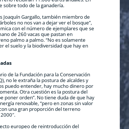
ve sobre todo de la ganadería.
s Joaquín Gargallo, también miembro de
s árboles no nos van a dejar ver el bosque”,
lémica con el número de ejemplares que se
rmano de 260 vacas que pastan en
rreno palmo a palmo. “No es solamente
er el suelo y la biodiversidad que hay en
dadas
ario de la Fundación para la Conservación
, no le extraña la postura de alcaldes y
“Los puedo entender, hay mucho dinero por
omenta. Otra cuestión es la postura del
be poner orden”. No tiene duda de que hay
nergía renovable, “pero en zonas sin valor
con una gran proporción del terreno
 2000″.
ecto europeo de reintroducción del