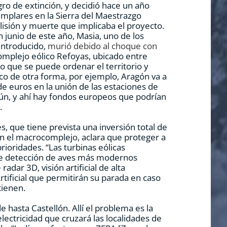
ro de extinción, y decidió hace un año
emplares en la Sierra del Maestrazgo
olisión y muerte que implicaba el proyecto.
 junio de este año, Masia, uno de los
introducido,
murió debido al choque con
omplejo eólico Refoyas, ubicado entre
eo que se puede ordenar el territorio y
o de otra forma, por ejemplo, Aragón va a
de euros en la unión de las estaciones de
ún, y ahí hay fondos europeos que podrían
.
s, que tiene prevista una inversión total de
n el macrocomplejo, aclara que proteger a
prioridades. “Las turbinas eólicas
de detección de aves más modernos
adar 3D, visión artificial de alta
Artificial que permitirán su parada en caso
tienen.
e hasta Castellón. Allí el problema es la
electricidad que cruzará las localidades de