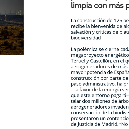
limpia con más 
La construcción de 125 a
recibe la bienvenida de a
salvación y críticas de pl
biodiversidad
La polémica se cierne cad
megaproyecto energético
Teruel y Castellón, en el 
aerogeneradores
de más d
mayor potencia de España
construcción por parte de
paso administrativo, ha p
―
a favor de la energía ve
que este entorno pagará―
talar dos millones de árb
aerogeneradores invaden 
conservación de la biodiv
presentaron un contencios
de Justicia de Madrid. “No