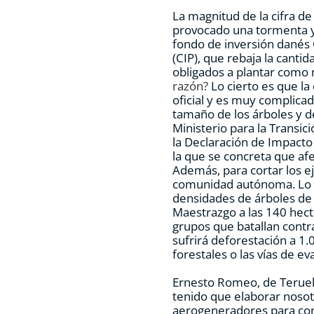
La magnitud de la cifra d
provocado una tormenta y
fondo de inversión danés
(CIP), que rebaja la canti
obligados a plantar como
razón?
Lo cierto es que l
oficial y es muy complic
tamaño de los árboles y de
Ministerio para la Transic
la Declaración de Impacto
la que se concreta que af
Además, para cortar los ej
comunidad autónoma. Lo q
densidades de árboles de 
Maestrazgo a las 140 hect
grupos que batallan contra
sufrirá deforestación a 1.
forestales o las vías de ev
Ernesto Romeo, de Teruel
tenido que elaborar nosot
aerogeneradores para con