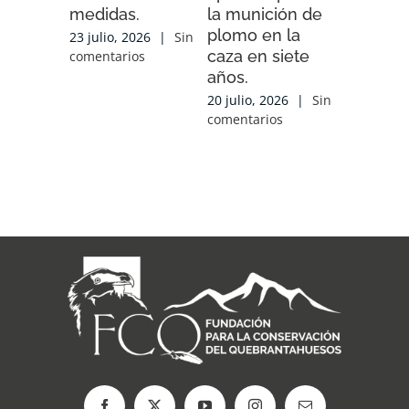
medidas.
la munición de
ENDESA
plomo en la
compart
23 julio, 2026
|
Sin
caza en siete
experien
comentarios
años.
conocim
local y 
20 julio, 2026
|
Sin
de cola
comentarios
con las
organiz
que tra
sobre el
17 julio, 2
comentari