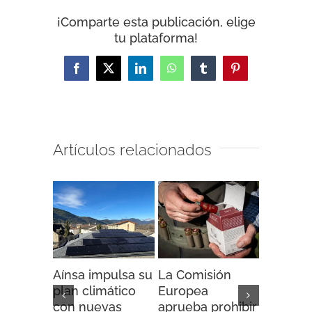
¡Comparte esta publicación, elige
tu plataforma!
Facebook
X
LinkedIn
WhatsApp
Tumblr
Pinterest
Artículos relacionados
Aínsa impulsa su
La Comisión
“Espaci
plan climático
Europea
Impacto”
con nuevas
aprueba prohibir
iniciativ