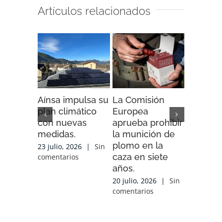
Artículos relacionados
Aínsa impulsa su
La Comisión
“Espaci
plan climático
Europea
Impacto”
con nuevas
aprueba prohibir
iniciativ
medidas.
la munición de
ENDESA
plomo en la
compart
23 julio, 2026
|
Sin
caza en siete
experien
comentarios
años.
conocim
local y 
20 julio, 2026
|
Sin
de cola
comentarios
con las
organiz