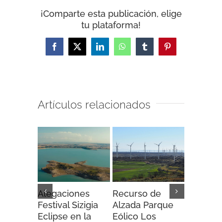
¡Comparte esta publicación, elige
tu plataforma!
Facebook
X
LinkedIn
WhatsApp
Tumblr
Pinterest
Artículos relacionados
Alegaciones
Recurso de
Recurso
Festival Sizigia
Alzada Parque
Alzada 
Eclipse en la
Eólico Los
Eólico A