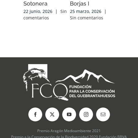
Sotonera
Borjas I
Soria
22 junio, 2026
|
Sin
25 marzo, 2026
|
25 marzo,
comentarios
Sin comentarios
Sin comen
Premio Aragón Medioambiente 2021
Premio a la Conservación de la Biodiversidad 2020 Fundación BBVA