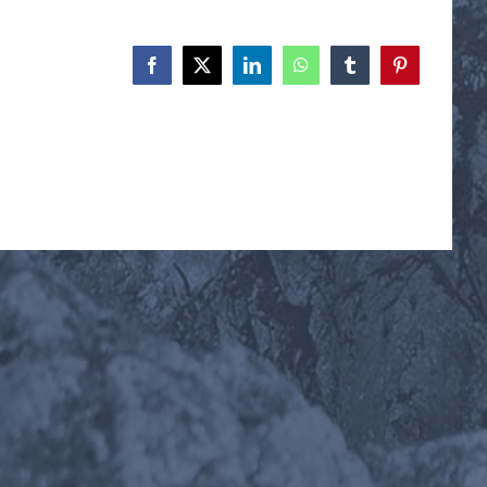
Facebook
X
LinkedIn
WhatsApp
Tumblr
Pinterest