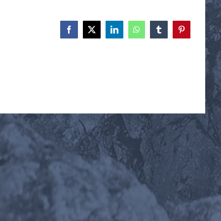
Facebook
X
LinkedIn
WhatsApp
Tumblr
Pinterest