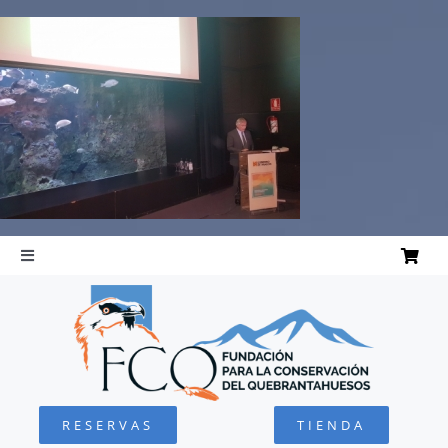
Saltar
al
contenido
Toggle
Navigation
INICIO
QUEBRANTAHUESOS
RESERVAS
TIENDA
FUNDACIÓN