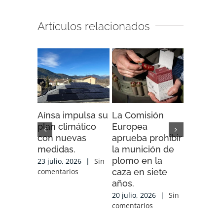
Artículos relacionados
Aínsa impulsa su
La Comisión
“Espaci
plan climático
Europea
Impacto”
con nuevas
aprueba prohibir
iniciativ
medidas.
la munición de
ENDESA
plomo en la
compart
23 julio, 2026
|
Sin
caza en siete
experien
comentarios
años.
conocim
local y 
20 julio, 2026
|
Sin
de cola
comentarios
con las