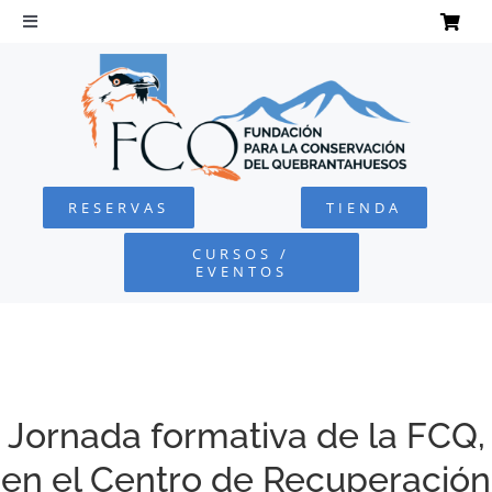
Saltar
al
Toggle
Navigation
contenido
INICIO
QUEBRANTAHUESOS
RESERVAS
TIENDA
FUNDACIÓN
CURSOS /
EVENTOS
PROYECTOS
DEFENSA AMBIENTAL
Jornada formativa de la FCQ,
COLABORA
en el Centro de Recuperación