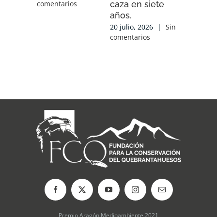
caza en siete
experien
comentarios
años.
conocim
local y 
20 julio, 2026
|
Sin
de cola
comentarios
con las
organiz
que tra
sobre el
17 julio, 2
comentari
Premio Aragón Medioambiente 2021