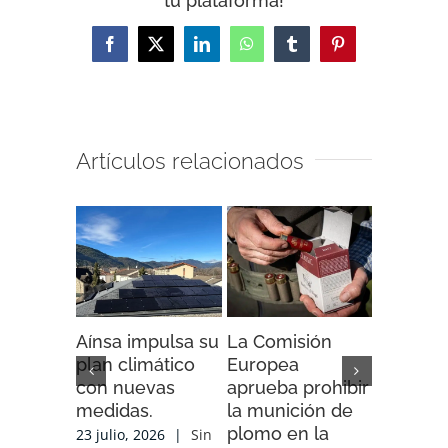
tu plataforma!
Facebook
X
LinkedIn
WhatsApp
Tumblr
Pinterest
Artículos relacionados
Aínsa impulsa su
La Comisión
“Espaci
plan climático
Europea
Impacto”
con nuevas
aprueba prohibir
iniciativ
medidas.
la munición de
ENDESA
plomo en la
compart
23 julio, 2026
|
Sin