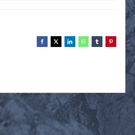
Facebook
X
LinkedIn
WhatsApp
Tumblr
Pinterest