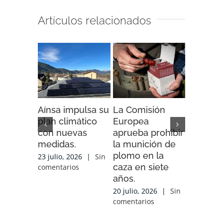
Artículos relacionados
Aínsa impulsa su
La Comisión
“Espaci
plan climático
Europea
Impacto”
con nuevas
aprueba prohibir
iniciativ
medidas.
la munición de
ENDESA
plomo en la
compart
23 julio, 2026
|
Sin
caza en siete
experien
comentarios
años.
conocim
local y 
20 julio, 2026
|
Sin
de cola
comentarios
con las