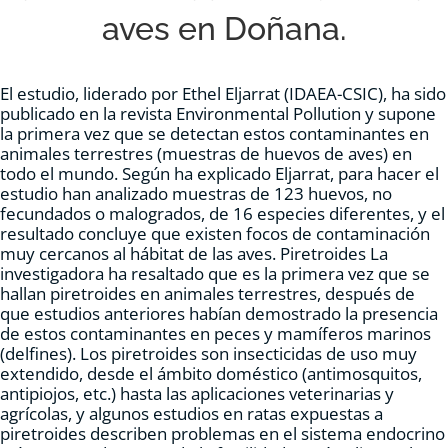
aves en Doñana.
RECURSOS
NOTICIAS
El estudio, liderado por Ethel Eljarrat (IDAEA-CSIC), ha sido
publicado en la revista Environmental Pollution y supone
la primera vez que se detectan estos contaminantes en
animales terrestres (muestras de huevos de aves) en
CONTACTO
todo el mundo. Según ha explicado Eljarrat, para hacer el
estudio han analizado muestras de 123 huevos, no
fecundados o malogrados, de 16 especies diferentes, y el
CARRITO
resultado concluye que existen focos de contaminación
muy cercanos al hábitat de las aves. Piretroides La
investigadora ha resaltado que es la primera vez que se
hallan piretroides en animales terrestres, después de
que estudios anteriores habían demostrado la presencia
de estos contaminantes en peces y mamíferos marinos
(delfines). Los piretroides son insecticidas de uso muy
extendido, desde el ámbito doméstico (antimosquitos,
antipiojos, etc.) hasta las aplicaciones veterinarias y
agrícolas, y algunos estudios en ratas expuestas a
piretroides describen problemas en el sistema endocrino