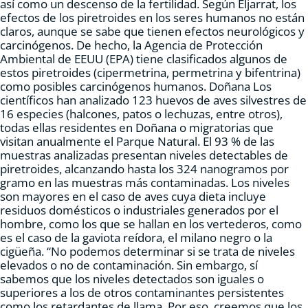
así como un descenso de la fertilidad. Según Eljarrat, los
efectos de los piretroides en los seres humanos no están
claros, aunque se sabe que tienen efectos neurológicos y
carcinógenos. De hecho, la Agencia de Protección
Ambiental de EEUU (EPA) tiene clasificados algunos de
estos piretroides (cipermetrina, permetrina y bifentrina)
como posibles carcinógenos humanos. Doñana Los
científicos han analizado 123 huevos de aves silvestres de
16 especies (halcones, patos o lechuzas, entre otros),
todas ellas residentes en Doñana o migratorias que
visitan anualmente el Parque Natural. El 93 % de las
muestras analizadas presentan niveles detectables de
piretroides, alcanzando hasta los 324 nanogramos por
gramo en las muestras más contaminadas. Los niveles
son mayores en el caso de aves cuya dieta incluye
residuos domésticos o industriales generados por el
hombre, como los que se hallan en los vertederos, como
es el caso de la gaviota reídora, el milano negro o la
cigüeña. “No podemos determinar si se trata de niveles
elevados o no de contaminación. Sin embargo, sí
sabemos que los niveles detectados son iguales o
superiores a los de otros contaminantes persistentes
como los retardantes de llama. Por eso, creemos que los