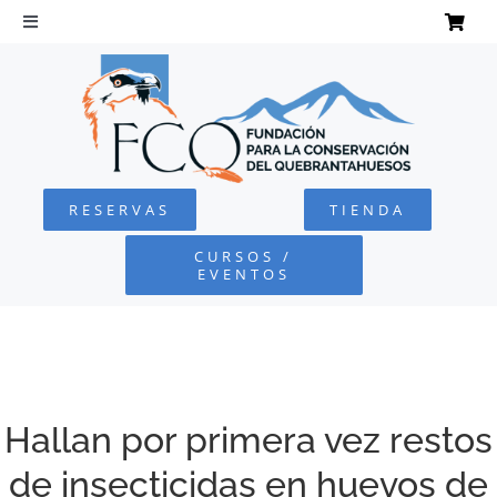
Saltar
al
Toggle
Navigation
contenido
INICIO
QUEBRANTAHUESOS
RESERVAS
TIENDA
FUNDACIÓN
CURSOS /
EVENTOS
PROYECTOS
DEFENSA AMBIENTAL
Hallan por primera vez restos
COLABORA
de insecticidas en huevos de