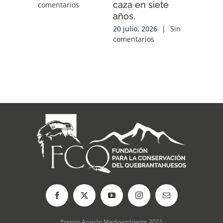
caza en siete
experien
comentarios
años.
conocim
local y 
20 julio, 2026
|
Sin
de cola
comentarios
con las
organiz
que tra
sobre el
17 julio, 2
comentari
Premio Aragón Medioambiente 2021