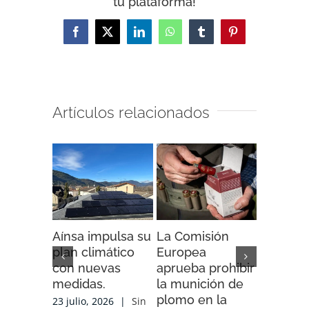
tu plataforma!
Facebook
X
LinkedIn
WhatsApp
Tumblr
Pinterest
Artículos relacionados
Aínsa impulsa su
La Comisión
“Espaci
plan climático
Europea
Impacto”
con nuevas
aprueba prohibir
iniciativ
medidas.
la munición de
ENDESA
plomo en la
compart
23 julio, 2026
|
Sin