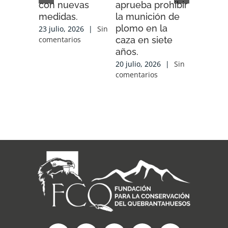
con nuevas
aprueba prohibir
iniciativ
medidas.
la munición de
ENDESA
plomo en la
compart
23 julio, 2026
|
Sin
caza en siete
experien
comentarios
años.
conocim
local y 
20 julio, 2026
|
Sin
de cola
comentarios
con las
organiz
que tra
sobre el
17 julio, 2
comentari