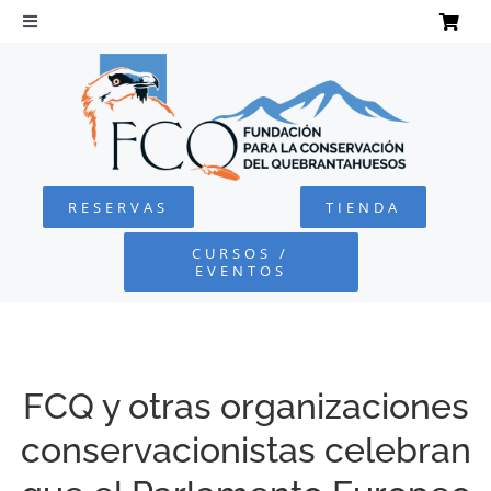
Saltar
al
Toggle
Navigation
contenido
INICIO
QUEBRANTAHUESOS
RESERVAS
TIENDA
FUNDACIÓN
CURSOS /
EVENTOS
PROYECTOS
DEFENSA AMBIENTAL
FCQ y otras organizaciones
conservacionistas celebran
COLABORA