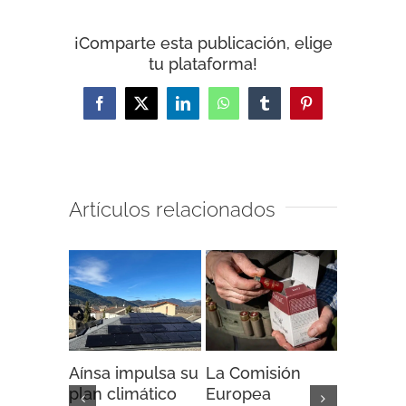
¡Comparte esta publicación, elige
tu plataforma!
Facebook
X
LinkedIn
WhatsApp
Tumblr
Pinterest
Artículos relacionados
Aínsa impulsa su
La Comisión
“Espaci
plan climático
Europea
Impacto”