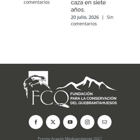
caza en siete
experien
comentarios
años.
conocim
local y 
20 julio, 2026
|
Sin
de cola
comentarios
con las
organiz
que tra
sobre el
17 julio, 2
comentari
Premio Aragón Medioambiente 2021