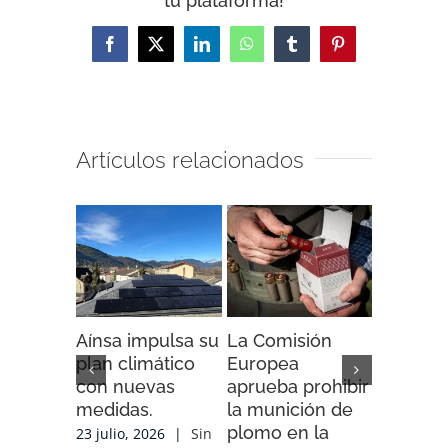
tu plataforma!
Facebook
X
LinkedIn
WhatsApp
Tumblr
Pinterest
Artículos relacionados
Aínsa impulsa su
La Comisión
“Espaci
plan climático
Europea
Impacto”
con nuevas
aprueba prohibir
iniciativ
medidas.
la munición de
ENDESA
plomo en la
compart
23 julio, 2026
|
Sin