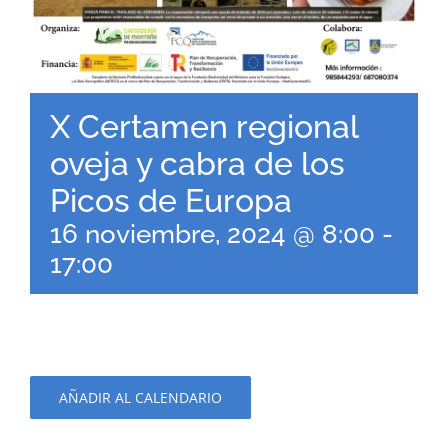
X Certamen regional
oveja y cabra de los
Picos de Europa
16 noviembre, 2024 @ 8:00
-
17:00
AÑADIR AL CALENDARIO