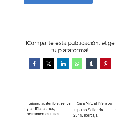
¡Comparte esta publicación, elige
tu plataforma!
Facebook
X
LinkedIn
WhatsApp
Tumblr
Pinterest
Turismo sostenible: sellos
Gala Virtual Premios
y certificaciones,
Impulso Solidario
herramientas útiles
2019, Ibercaja