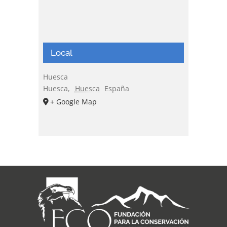
Local
Huesca
Huesca
,
Huesca
España
+ Google Map