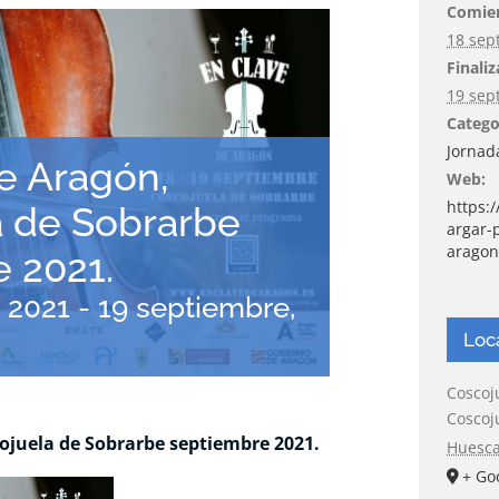
Comie
18 sep
Finaliz
19 sep
Catego
Jornad
e Aragón,
Web:
https:
a de Sobrarbe
argar-
aragon
 2021.
 2021
-
19 septiembre,
Loc
Coscoj
Coscoj
ojuela de Sobrarbe septiembre 2021.
Huesc
+ Go