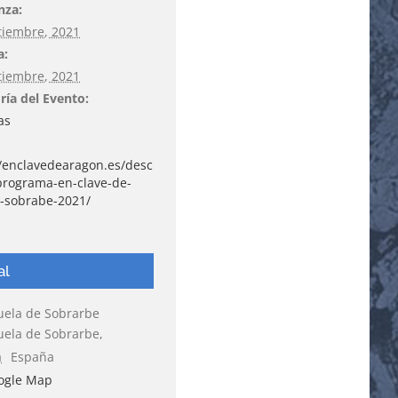
nza:
tiembre, 2021
a:
tiembre, 2021
ría del Evento:
as
//enclavedearagon.es/desc
programa-en-clave-de-
-sobrabe-2021/
al
uela de Sobrarbe
uela de Sobrarbe
,
a
España
ogle Map