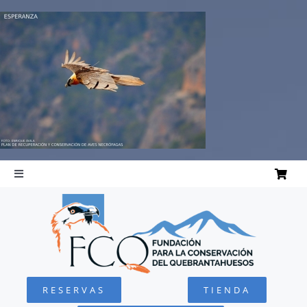
Saltar
al
contenido
Toggle
Navigation
INICIO
QUEBRANTAHUESOS
RESERVAS
TIENDA
FUNDACIÓN