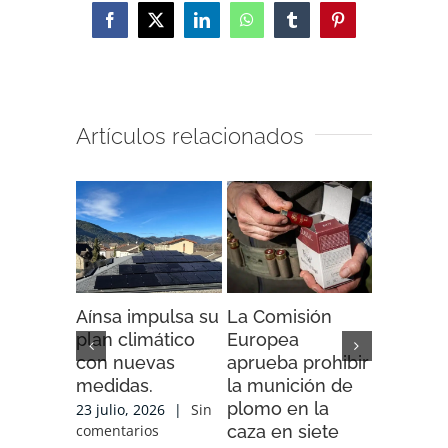
Facebook
X
LinkedIn
WhatsApp
Tumblr
Pinterest
Artículos relacionados
Aínsa impulsa su
La Comisión
“Espaci
plan climático
Europea
Impacto”
con nuevas
aprueba prohibir
iniciativ
medidas.
la munición de
ENDESA
plomo en la
compart
23 julio, 2026
|
Sin
caza en siete
experien
comentarios