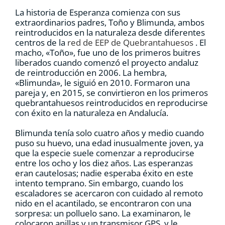
La historia de Esperanza comienza con sus
extraordinarios padres, Toño y Blimunda, ambos
reintroducidos en la naturaleza desde diferentes
centros de la
red de EEP de Quebrantahuesos
. El
macho, «Toño», fue uno de los primeros buitres
liberados cuando comenzó el proyecto andaluz
de reintroducción en 2006. La hembra,
«Blimunda», le siguió en 2010. Formaron una
pareja y, en 2015, se convirtieron en los primeros
quebrantahuesos reintroducidos en reproducirse
con éxito en la naturaleza en Andalucía.
Blimunda tenía solo cuatro años y medio cuando
puso su huevo, una edad inusualmente joven, ya
que la especie suele comenzar a reproducirse
entre los ocho y los diez años. Las esperanzas
eran cautelosas; nadie esperaba éxito en este
intento temprano. Sin embargo, cuando los
escaladores se acercaron con cuidado al remoto
nido en el acantilado, se encontraron con una
sorpresa: un polluelo sano. La examinaron, le
colocaron anillas y un transmisor GPS, y le