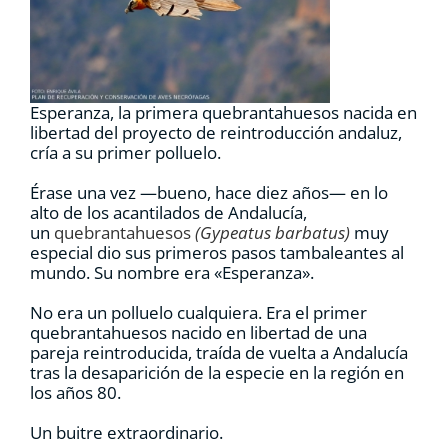
RECURSOS
NOTICIAS
Esperanza, la primera quebrantahuesos nacida en
libertad del proyecto de reintroducción andaluz,
cría a su primer polluelo.
CONTACTO
Érase una vez —bueno, hace diez años— en lo
alto de los acantilados de Andalucía,
CARRITO
un
quebrantahuesos
(Gypeatus barbatus)
muy
especial dio sus primeros pasos tambaleantes al
mundo. Su nombre era «Esperanza».
No era un polluelo cualquiera. Era el primer
quebrantahuesos nacido en libertad de una
pareja reintroducida, traída de vuelta a Andalucía
tras la desaparición de la especie en la región en
los años 80.
Un buitre extraordinario.