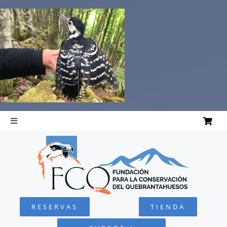
Saltar
al
contenido
Toggle
Navigation
INICIO
QUEBRANTAHUESOS
RESERVAS
TIENDA
FUNDACIÓN