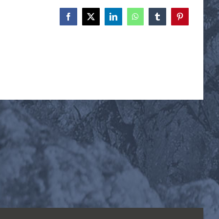
Facebook
X
LinkedIn
WhatsApp
Tumblr
Pinterest