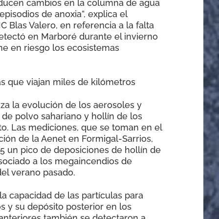
roducen cambios en la columna de agua
pisodios de anoxia”, explica el
C Blas Valero, en referencia a la falta
etectó en Marboré durante el invierno
e en riesgo los ecosistemas
s que viajan miles de kilómetros
iza la evolución de los aerosoles y
 de polvo sahariano y hollín de los
o. Las mediciones, que se toman en el
ón de la Aenet en Formigal-Sarrios,
5 un pico de deposiciones de hollín de
sociado a los megaincendios de
 del verano pasado.
la capacidad de las partículas para
os y su depósito posterior en los
anteriores también se detectaron a