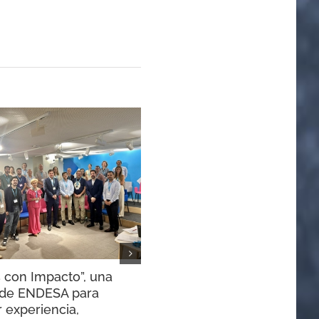
 con Impacto”, una
El Congreso de Canal Roya
a de ENDESA para
presenta sus conclusiones
 experiencia,
30 junio, 2026
|
Sin comentarios