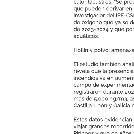
calor lacustres. “Se p
que pueden derivar en e
investigador del IPE-CSI
de oxígeno que ya se d
de 2023-2024 y que pon
acuáticos.
Hollín y polvo: amenaza
El estudio también anal
revela que la presencia
incendios va en aument
campo de experimentaci
registraron durante 202
más de 5.000 ng/m3, a
Castilla-León y Galicia
Estos datos evidencian 
viajar grandes recorrid
Pirineos y que en años 