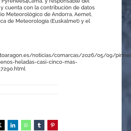
E Pyrenees4Clima, y responsable del
 y cuenta con la contribución de datos
io Meteorológico de Andorra, Aemet,
sca de Meteorología (Euskalmet) y el
altoaragon.es/noticias/comarcas/2026/05/09/pirine
menos-heladas-casi-cinco-mas-
17290.html
ok
X
LinkedIn
WhatsApp
Tumblr
Pinterest