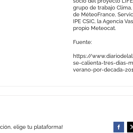
socio del proyecto LIF
grupo de trabajo Clima,
de MéteoFrance, Servic
IPE CSIC, la Agencia Va
propio Meteocat.
Fuente:
https://www.diariodel
se-calienta-tres-dias-
verano-por-decada-20
ión, elige tu plataforma!
Facebo