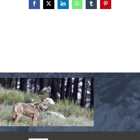
Facebook
X
LinkedIn
WhatsApp
Tumblr
Pinterest