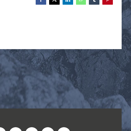
Facebook
X
LinkedIn
WhatsApp
Tumblr
Pinterest