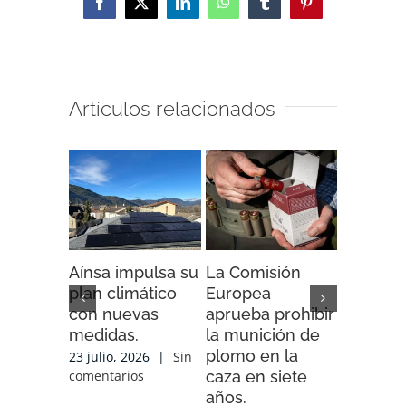
Facebook
X
LinkedIn
WhatsApp
Tumblr
Pinterest
Artículos relacionados
Aínsa impulsa su
La Comisión
“Espaci
plan climático
Europea
Impacto”
con nuevas
aprueba prohibir
iniciativ
medidas.
la munición de
ENDESA
plomo en la
compart
23 julio, 2026
|
Sin
caza en siete
experien
comentarios
años.
conocim