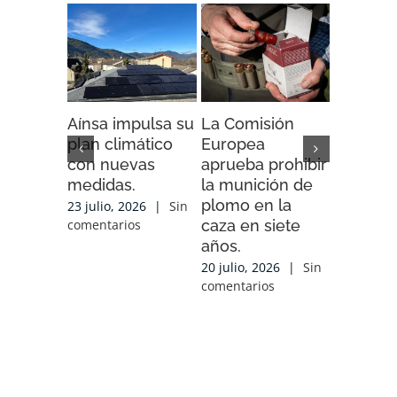
Aínsa impulsa su
La Comisión
“Espaci
plan climático
Europea
Impacto”
con nuevas
aprueba prohibir
iniciativ
medidas.
la munición de
ENDESA
plomo en la
compart
23 julio, 2026
|
Sin
caza en siete
experien
comentarios
años.
conocim
local y 
20 julio, 2026
|
Sin
de cola
comentarios
con las
organiz
que tra
sobre el
17 julio, 2