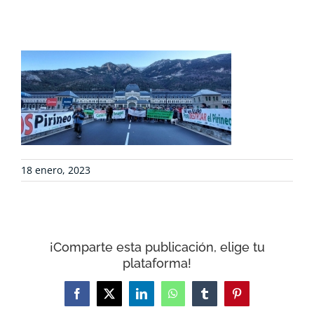
DEFENSA AMBIENTAL
COLABORA
RECURSOS
18 enero, 2023
NOTICIAS
CONTACTO
¡Comparte esta publicación, elige tu
plataforma!
CARRITO
Facebook
X
LinkedIn
WhatsApp
Tumblr
Pinterest