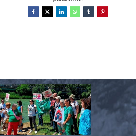
Facebook
X
LinkedIn
WhatsApp
Tumblr
Pinterest