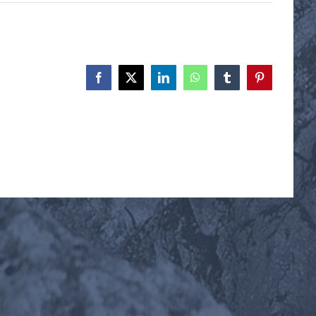
Facebook
X
LinkedIn
WhatsApp
Tumblr
Pinterest