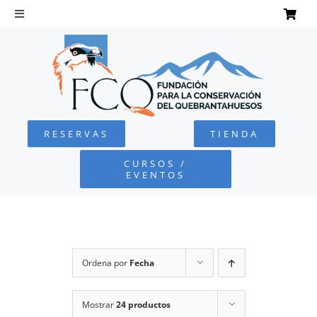
Saltar
al
Toggle
Navigation
contenido
INICIO
QUEBRANTAHUESOS
RESERVAS
TIENDA
FUNDACIÓN
CURSOS /
EVENTOS
PROYECTOS
DEFENSA AMBIENTAL
Ordena por
Fecha
COLABORA
Mostrar
24 productos