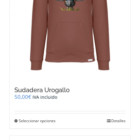
página
de
producto
Sudadera Urogallo
50,00
€
IVA incluido
Este
Seleccionar opciones
Detalles
producto
tiene
múltiples