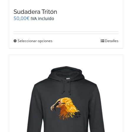
Sudadera Tritón
50,00
€
IVA incluido
Este
Seleccionar opciones
Detalles
producto
tiene
múltiples
variantes.
Las
opciones
se
pueden
elegir
en
la
página
de
producto