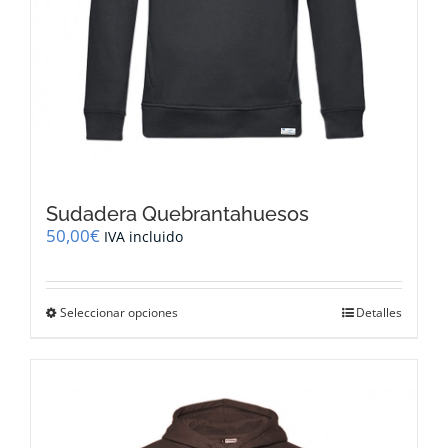
Sudadera Quebrantahuesos
50,00
€
IVA incluido
Este
Seleccionar opciones
Detalles
producto
tiene
múltiples
variantes.
Las
opciones