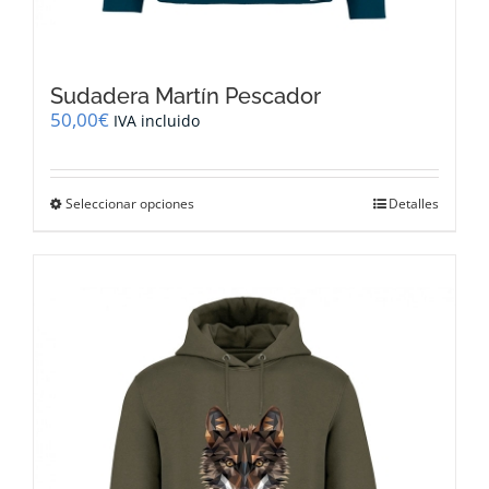
Sudadera Martín Pescador
50,00
€
IVA incluido
Este
Seleccionar opciones
Detalles
producto
tiene
múltiples
variantes.
Las
opciones
se
pueden
elegir
en
la
página
de