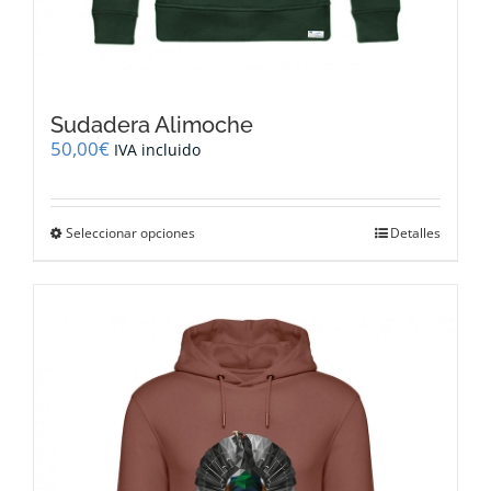
Sudadera Alimoche
50,00
€
IVA incluido
Este
Seleccionar opciones
Detalles
producto
tiene
múltiples
variantes.
Las
opciones
se
pueden
elegir
en
la