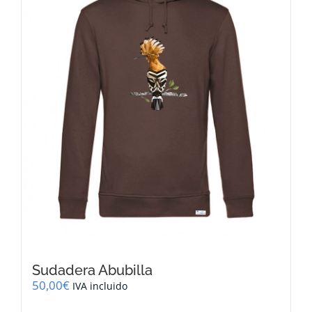
se
pueden
elegir
en
la
página
de
producto
Sudadera Abubilla
50,00
€
IVA incluido