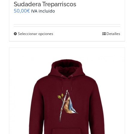
Sudadera Treparriscos
50,00
€
IVA incluido
Este
Seleccionar opciones
Detalles
producto
tiene
múltiples
variantes.
Las
opciones
se
pueden
elegir
en
la
página
de
producto