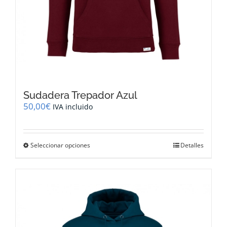
Sudadera Trepador Azul
50,00
€
IVA incluido
Este
Seleccionar opciones
Detalles
producto
tiene
múltiples
variantes.
Las
opciones
se
pueden