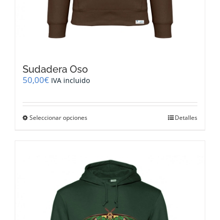
Sudadera Oso
50,00
€
IVA incluido
Este
Seleccionar opciones
Detalles
producto
tiene
múltiples
variantes.
Las
opciones
se
pueden
elegir
en