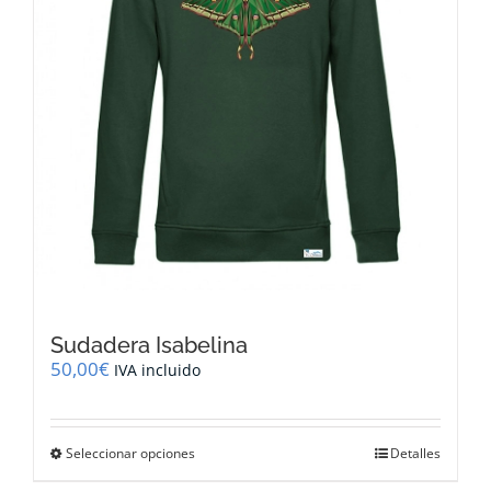
la
página
de
producto
Sudadera Isabelina
50,00
€
IVA incluido
Este
Seleccionar opciones
Detalles
producto