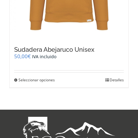
Sudadera Abejaruco Unisex
50,00
€
IVA incluido
Este
Seleccionar opciones
Detalles
producto
tiene
múltiples
variantes.
Las
opciones
se
pueden
elegir