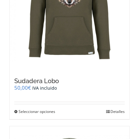
producto
Sudadera Lobo
50,00
€
IVA incluido
Este
Seleccionar opciones
Detalles
producto
tiene
múltiples
variantes.