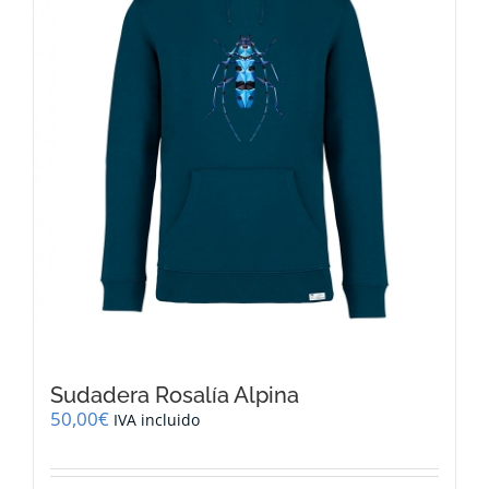
elegir
en
la
página
de
producto
Sudadera Rosalía Alpina
50,00
€
IVA incluido