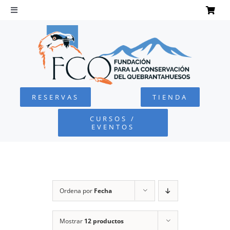
Saltar
al
Toggle
Navigation
contenido
INICIO
QUEBRANTAHUESOS
RESERVAS
TIENDA
FUNDACIÓN
CURSOS /
EVENTOS
PROYECTOS
DEFENSA AMBIENTAL
Ordena por
Fecha
COLABORA
Mostrar
12 productos