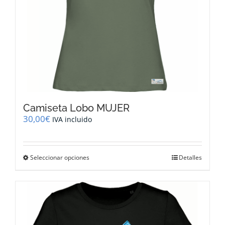
de
producto
Camiseta Lobo MUJER
30,00
€
IVA incluido
Este
Seleccionar opciones
Detalles
producto
tiene
múltiples
variantes.
Las
opciones