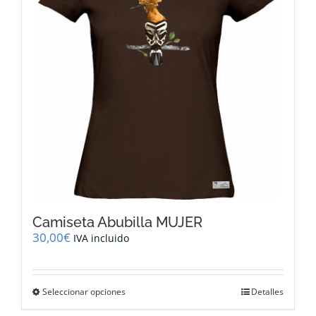
pueden
elegir
en
la
página
de
producto
Camiseta Abubilla MUJER
30,00
€
IVA incluido
Este
Seleccionar opciones
Detalles
producto