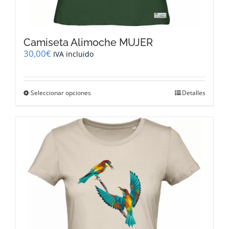
Camiseta Alimoche MUJER
30,00
€
IVA incluido
Este
Seleccionar opciones
Detalles
producto
tiene
múltiples
variantes.
Las
opciones
se
pueden
elegir
en
la
página
de