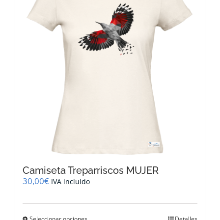
opciones
se
pueden
elegir
en
la
página
de
producto
Camiseta Treparriscos MUJER
30,00
€
IVA incluido
Este
Seleccionar opciones
Detalles