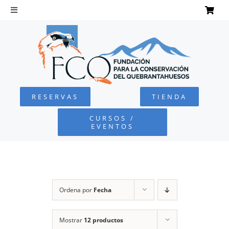
Saltar
al
Toggle
Navigation
contenido
INICIO
QUEBRANTAHUESOS
RESERVAS
TIENDA
FUNDACIÓN
CURSOS /
EVENTOS
PROYECTOS
DEFENSA AMBIENTAL
Ordena por
Fecha
COLABORA
Mostrar
12 productos