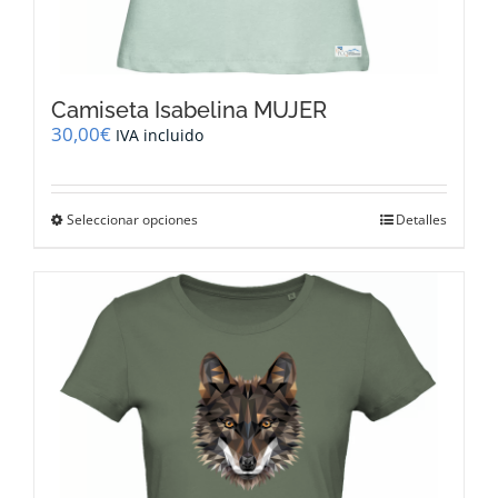
Camiseta Isabelina MUJER
30,00
€
IVA incluido
Este
Seleccionar opciones
Detalles
producto
tiene
múltiples
variantes.
Las
opciones
se
pueden
elegir
en
la
página