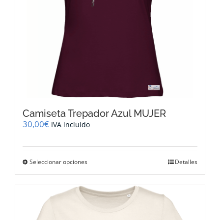
página
de
producto
Camiseta Trepador Azul MUJER
30,00
€
IVA incluido
Este
Seleccionar opciones
Detalles
producto
tiene
múltiples
variantes.
Las