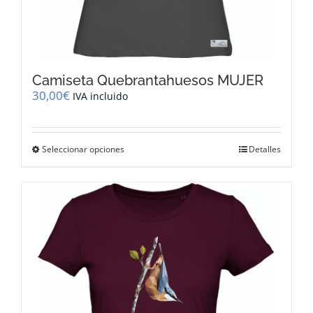
Camiseta Quebrantahuesos MUJER
30,00
€
IVA incluido
Este
Seleccionar opciones
Detalles
producto
tiene
múltiples
variantes.
Las
opciones
se
pueden
elegir
en
la