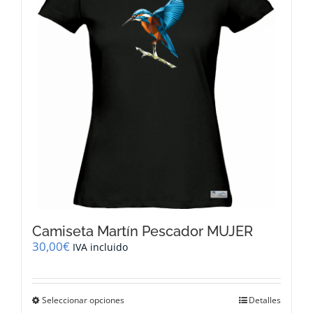
se
pueden
elegir
en
la
página
de
producto
Camiseta Martín Pescador MUJER
30,00
€
IVA incluido
Este
Seleccionar opciones
Detalles