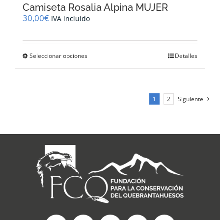
Camiseta Rosalia Alpina MUJER
30,00
€
IVA incluido
Este
Seleccionar opciones
Detalles
producto
tiene
múltiples
variantes.
1
2
Siguiente
Las
opciones
se
pueden
elegir
en
la
página
de
producto