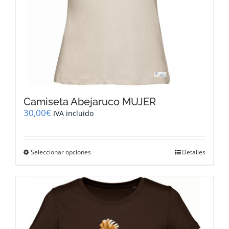
producto
Camiseta Abejaruco MUJER
30,00
€
IVA incluido
Este
Seleccionar opciones
Detalles
producto
tiene
múltiples
variantes.
Las
opciones
se