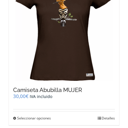
pueden
elegir
en
la
página
de
producto
Camiseta Abubilla MUJER
30,00
€
IVA incluido
Este
Seleccionar opciones
Detalles
producto