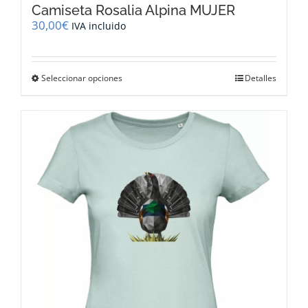
Camiseta Rosalia Alpina MUJER
30,00
€
IVA incluido
Este
Seleccionar opciones
Detalles
producto
tiene
múltiples
variantes.
Las
opciones
se
pueden
elegir
en
la
página
de
producto