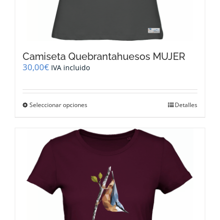
Camiseta Quebrantahuesos MUJER
30,00
€
IVA incluido
Este
Seleccionar opciones
Detalles
producto
tiene
múltiples
variantes.
Las
opciones
se
pueden
elegir
en
la