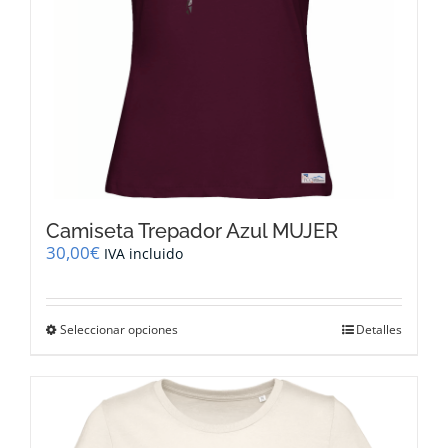
página
de
producto
Camiseta Trepador Azul MUJER
30,00
€
IVA incluido
Este
Seleccionar opciones
Detalles
producto
tiene
múltiples
variantes.
Las