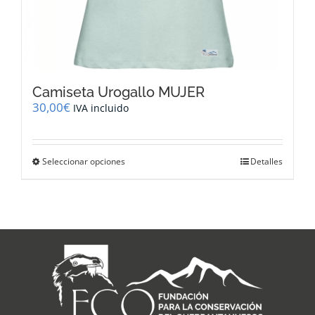
Camiseta Urogallo MUJER
30,00
€
IVA incluido
Este
Seleccionar opciones
Detalles
producto
tiene
múltiples
variantes.
Las
opciones
se
pueden
elegir
en