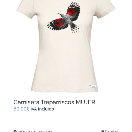
opciones
se
pueden
elegir
en
la
página
de
producto
Camiseta Treparriscos MUJER
30,00
€
IVA incluido
Este
Seleccionar opciones
Detalles