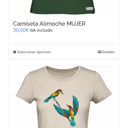
Camiseta Alimoche MUJER
30,00
€
IVA incluido
Este
Seleccionar opciones
Detalles
producto
tiene
múltiples
variantes.
Las
opciones
se
pueden
elegir
en
la
página
de