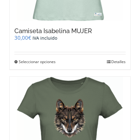
Camiseta Isabelina MUJER
30,00
€
IVA incluido
Este
Seleccionar opciones
Detalles
producto
tiene
múltiples
variantes.
Las
opciones
se
pueden
elegir
en
la
página