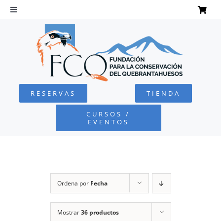
Saltar
al
Toggle
Navigation
contenido
INICIO
QUEBRANTAHUESOS
RESERVAS
TIENDA
FUNDACIÓN
CURSOS /
EVENTOS
PROYECTOS
DEFENSA AMBIENTAL
Ordena por
Fecha
COLABORA
Mostrar
36 productos