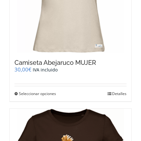
producto
Camiseta Abejaruco MUJER
30,00
€
IVA incluido
Este
Seleccionar opciones
Detalles
producto
tiene
múltiples
variantes.
Las
opciones
se