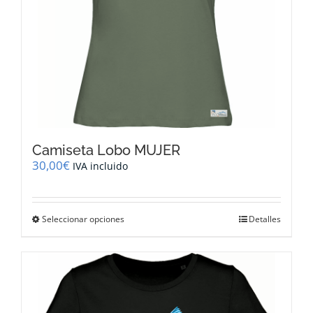
de
producto
Camiseta Lobo MUJER
30,00
€
IVA incluido
Este
Seleccionar opciones
Detalles
producto
tiene
múltiples
variantes.
Las
opciones