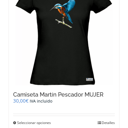
se
pueden
elegir
en
la
página
de
producto
Camiseta Martín Pescador MUJER
30,00
€
IVA incluido
Este
Seleccionar opciones
Detalles