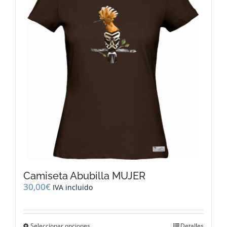
opciones
se
pueden
elegir
en
la
página
de
producto
Camiseta Abubilla MUJER
30,00
€
IVA incluido
Este
Seleccionar opciones
Detalles