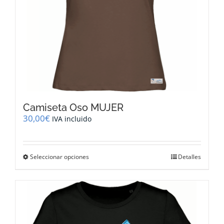
de
producto
Camiseta Oso MUJER
30,00
€
IVA incluido
Este
Seleccionar opciones
Detalles
producto
tiene
múltiples
variantes.
Las
opciones