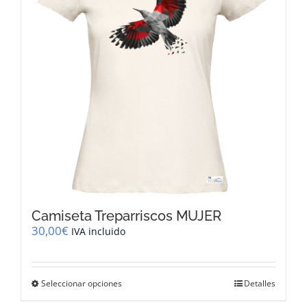
pueden
elegir
en
la
página
de
producto
Camiseta Treparriscos MUJER
30,00
€
IVA incluido
Este
Seleccionar opciones
Detalles
producto