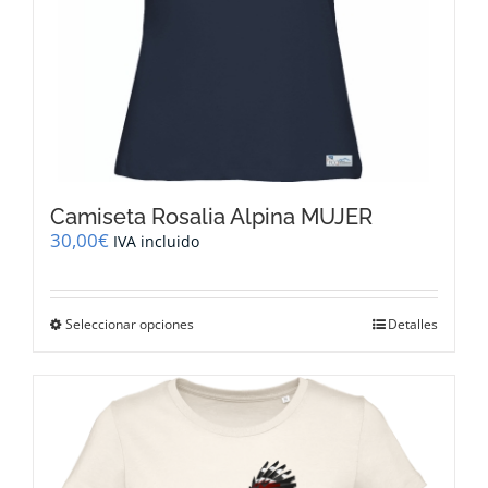
producto
Camiseta Rosalia Alpina MUJER
30,00
€
IVA incluido
Este
Seleccionar opciones
Detalles
producto
tiene
múltiples
variantes.
Las
opciones
se