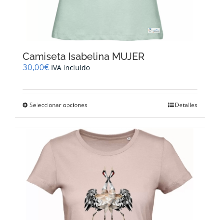
Camiseta Isabelina MUJER
30,00
€
IVA incluido
Este
Seleccionar opciones
Detalles
producto
tiene
múltiples
variantes.
Las
opciones
se
pueden
elegir
en
la