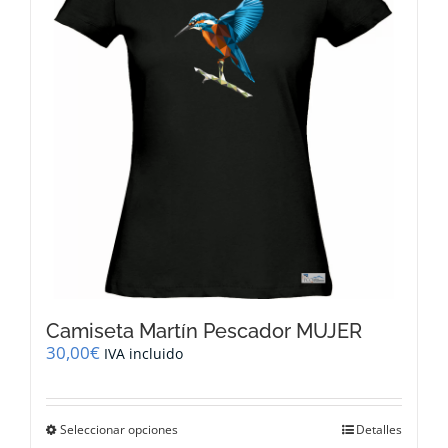
se
pueden
elegir
en
la
página
de
producto
Camiseta Martín Pescador MUJER
30,00
€
IVA incluido
Este
Seleccionar opciones
Detalles