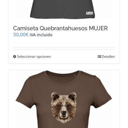
Camiseta Quebrantahuesos MUJER
30,00
€
IVA incluido
Este
Seleccionar opciones
Detalles
producto
tiene
múltiples
variantes.
Las
opciones
se
pueden
elegir
en
la
página