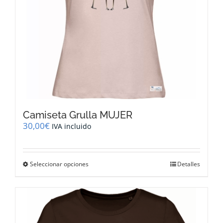
página
de
producto
Camiseta Grulla MUJER
30,00
€
IVA incluido
Este
Seleccionar opciones
Detalles
producto
tiene
múltiples
variantes.
Las