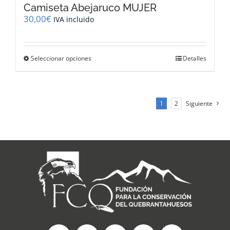
Camiseta Abejaruco MUJER
30,00
€
IVA incluido
Este
Seleccionar opciones
Detalles
producto
tiene
múltiples
variantes.
1
2
Siguiente
Las
opciones
se
pueden
elegir
en
la
página
de
producto