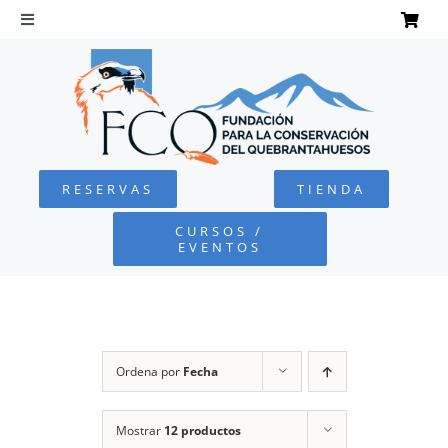
Saltar
al
Toggle
Navigation
contenido
INICIO
QUEBRANTAHUESOS
RESERVAS
TIENDA
FUNDACIÓN
CURSOS /
EVENTOS
PROYECTOS
DEFENSA AMBIENTAL
Ordena por
Fecha
COLABORA
Mostrar
12 productos