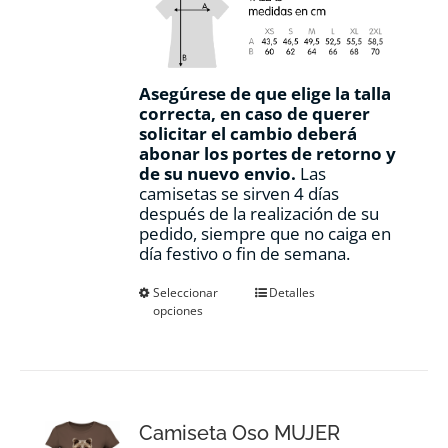
Asegúrese de que elige la talla
correcta, en caso de querer
solicitar el cambio deberá
abonar los portes de retorno y
de su nuevo envio.
Las
camisetas se sirven 4 días
después de la realización de su
pedido, siempre que no caiga en
día festivo o fin de semana.
Este
Seleccionar
Detalles
opciones
producto
tiene
múltiples
variantes.
Las
opciones
Camiseta Oso MUJER
se