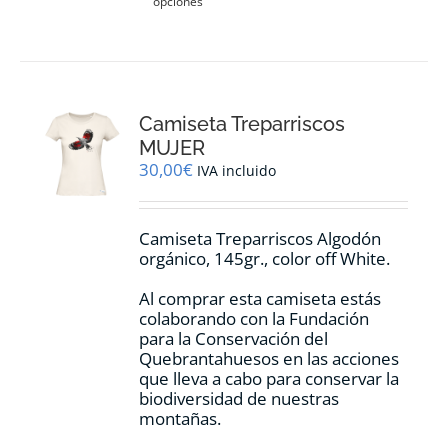
opciones
producto
tiene
múltiples
variantes.
Las
opciones
Camiseta Treparriscos
se
pueden
MUJER
elegir
30,00
€
IVA incluido
en
la
página
Camiseta Treparriscos Algodón
de
orgánico, 145gr., color off White.
producto
Al comprar esta camiseta estás
colaborando con la Fundación
para la Conservación del
Quebrantahuesos en las acciones
que lleva a cabo para conservar la
biodiversidad de nuestras
montañas.