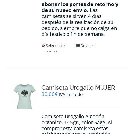
abonar los portes de retorno y
de su nuevo envio.
Las
camisetas se sirven 4 días
después de la realización de su
pedido, siempre que no caiga en
día festivo o fin de semana.
Este
Seleccionar
Detalles
opciones
producto
tiene
múltiples
variantes.
Las
opciones
Camiseta Urogallo MUJER
se
pueden
30,00
€
IVA incluido
elegir
en
la
Camiseta Urogallo Algodón
página
orgánico, 145gr., color Sage. Al
de
comprar esta camiseta estás
producto