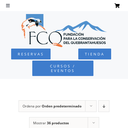
Saltar
al
Toggle
Navigation
contenido
INICIO
QUEBRANTAHUESOS
RESERVAS
TIENDA
FUNDACIÓN
CURSOS /
EVENTOS
PROYECTOS
DEFENSA AMBIENTAL
Ordena por
Orden predeterminado
COLABORA
Mostrar
36 productos