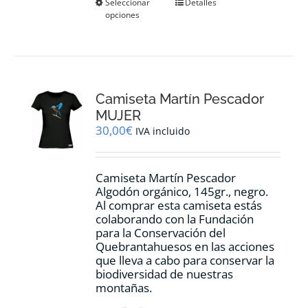
Este
Seleccionar
Detalles
opciones
producto
tiene
múltiples
variantes.
Las
opciones
Camiseta Martín Pescador
se
pueden
MUJER
elegir
30,00
€
IVA incluido
en
la
página
Camiseta Martín Pescador
de
Algodón orgánico, 145gr., negro.
producto
Al comprar esta camiseta estás
colaborando con la Fundación
para la Conservación del
Quebrantahuesos en las acciones
que lleva a cabo para conservar la
biodiversidad de nuestras
montañas.