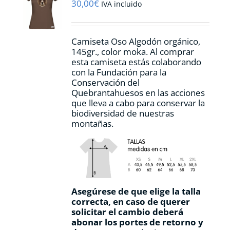
pueden
30,00
€
IVA incluido
elegir
en
la
Camiseta Oso Algodón orgánico,
página
145gr., color moka. Al comprar
de
esta camiseta estás colaborando
producto
con la Fundación para la
Conservación del
Quebrantahuesos en las acciones
que lleva a cabo para conservar la
biodiversidad de nuestras
montañas.
Asegúrese de que elige la talla
correcta, en caso de querer
solicitar el cambio deberá
abonar los portes de retorno y