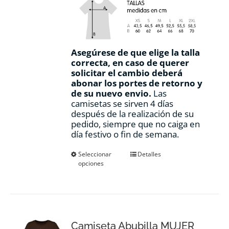
Asegúrese de que elige la talla
correcta, en caso de querer
solicitar el cambio deberá
abonar los portes de retorno y
de su nuevo envio.
Las
camisetas se sirven 4 días
después de la realización de su
pedido, siempre que no caiga en
día festivo o fin de semana.
Este
Seleccionar
Detalles
opciones
producto
tiene
múltiples
variantes.
Las
opciones
Camiseta Abubilla MUJER
se