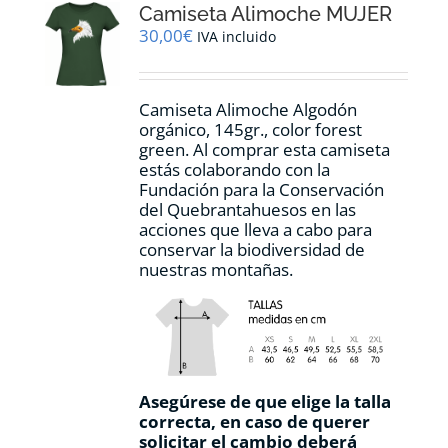
Camiseta Alimoche MUJER
se
pueden
30,00
€
IVA incluido
elegir
en
la
Camiseta Alimoche Algodón
página
orgánico, 145gr., color forest
de
green. Al comprar esta camiseta
producto
estás colaborando con la
Fundación para la Conservación
del Quebrantahuesos en las
acciones que lleva a cabo para
conservar la biodiversidad de
nuestras montañas.
Asegúrese de que elige la talla
correcta, en caso de querer
solicitar el cambio deberá