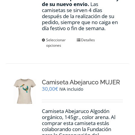
de su nuevo envio.
Las
camisetas se sirven 4 días
después de la realización de su
pedido, siempre que no caiga en
día festivo o fin de semana.
Este
Seleccionar
Detalles
opciones
producto
tiene
múltiples
variantes.
Las
opciones
Camiseta Abejaruco MUJER
se
pueden
30,00
€
IVA incluido
elegir
en
la
Camiseta Abejaruco Algodón
página
orgánico, 145gr., color arena. Al
de
comprar esta camiseta estás
producto
colaborando con la Fundación