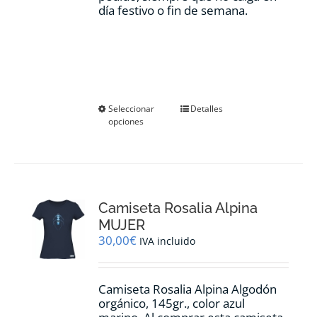
día festivo o fin de semana.
Este
Seleccionar
Detalles
opciones
producto
tiene
múltiples
variantes.
Las
opciones
Camiseta Rosalia Alpina
se
pueden
MUJER
elegir
30,00
€
IVA incluido
en
la
página
Camiseta Rosalia Alpina Algodón
de
orgánico, 145gr., color azul
producto