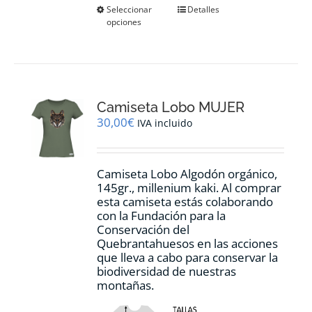
Este
Seleccionar
Detalles
opciones
producto
tiene
múltiples
variantes.
Las
opciones
Camiseta Lobo MUJER
se
pueden
30,00
€
IVA incluido
elegir
en
la
Camiseta Lobo Algodón orgánico,
página
145gr., millenium kaki. Al comprar
de
esta camiseta estás colaborando
producto
con la Fundación para la
Conservación del
Quebrantahuesos en las acciones
que lleva a cabo para conservar la
biodiversidad de nuestras
montañas.