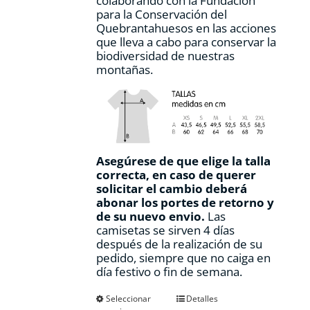
colaborando con la Fundación
para la Conservación del
Quebrantahuesos en las acciones
que lleva a cabo para conservar la
biodiversidad de nuestras
montañas.
Asegúrese de que elige la talla
correcta, en caso de querer
solicitar el cambio deberá
abonar los portes de retorno y
de su nuevo envio.
Las
camisetas se sirven 4 días
después de la realización de su
pedido, siempre que no caiga en
día festivo o fin de semana.
Este
Seleccionar
Detalles