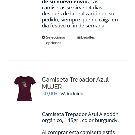
de su nuevo envio.
Las
camisetas se sirven 4 días
después de la realización de su
pedido, siempre que no caiga en
día festivo o fin de semana.
Este
Seleccionar
Detalles
opciones
producto
tiene
múltiples
variantes.
Las
opciones
Camiseta Trepador Azul
se
pueden
MUJER
elegir
30,00
€
IVA incluido
en
la
página
Camiseta Trepador Azul Algodón
de
orgánico, 145gr., color burgundy.
producto
Al comprar esta camiseta estás