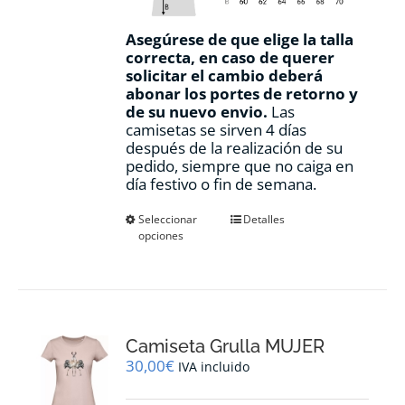
Asegúrese de que elige la talla
correcta, en caso de querer
solicitar el cambio deberá
abonar los portes de retorno y
de su nuevo envio.
Las
camisetas se sirven 4 días
después de la realización de su
pedido, siempre que no caiga en
día festivo o fin de semana.
Este
Seleccionar
Detalles
opciones
producto
tiene
múltiples
variantes.
Las
opciones
Camiseta Grulla MUJER
se
pueden
30,00
€
IVA incluido
elegir
en