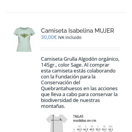
tiene
múltiples
variantes.
Las
opciones
Camiseta Isabelina MUJER
se
pueden
30,00
€
IVA incluido
elegir
en
la
Camiseta Grulla Algodón orgánico,
página
145gr., color Sage. Al comprar
de
esta camiseta estás colaborando
producto
con la Fundación para la
Conservación del
Quebrantahuesos en las acciones
que lleva a cabo para conservar la
biodiversidad de nuestras
montañas.