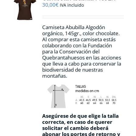
pueden
30,00
€
IVA incluido
elegir
en
la
Camiseta Abubilla Algodón
página
orgánico, 145gr., color chocolate.
de
Al comprar esta camiseta estás
producto
colaborando con la Fundación
para la Conservación del
Quebrantahuesos en las acciones
que lleva a cabo para conservar la
biodiversidad de nuestras
montañas.
Asegúrese de que elige la talla
correcta, en caso de querer
solicitar el cambio deberá
abonar los portes de retorno y