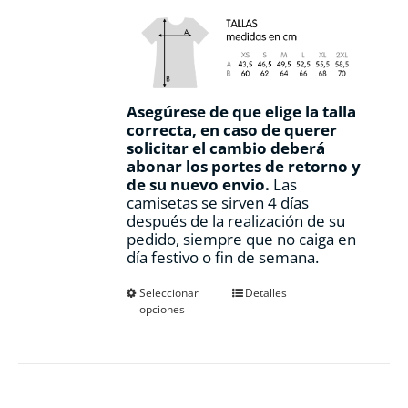
Asegúrese de que elige la talla
correcta, en caso de querer
solicitar el cambio deberá
abonar los portes de retorno y
de su nuevo envio.
Las
camisetas se sirven 4 días
después de la realización de su
pedido, siempre que no caiga en
día festivo o fin de semana.
Este
Seleccionar
Detalles
opciones
producto
tiene
múltiples
variantes.
Las
opciones